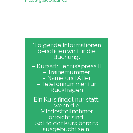
meldung@tctopspin.de
*Folgende Informationen
benötigen wir für die
Buchung:
– Kursart: TennisXpress II
– Trainernummer
– Name und Alter
– Telefonnummer für
Rückfragen
Ein Kurs findet nur statt,
wenn die
Mindestteilnehmer
erreicht sind.
Sollte der Kurs bereits
ausgebucht sein,