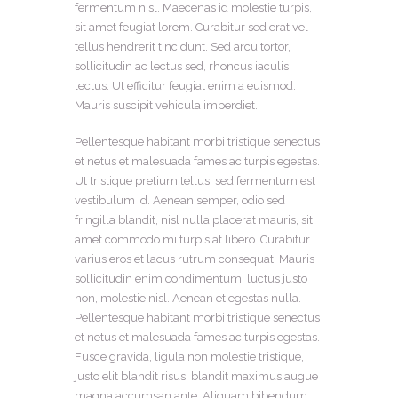
fermentum nisl. Maecenas id molestie turpis,
sit amet feugiat lorem. Curabitur sed erat vel
tellus hendrerit tincidunt. Sed arcu tortor,
sollicitudin ac lectus sed, rhoncus iaculis
lectus. Ut efficitur feugiat enim a euismod.
Mauris suscipit vehicula imperdiet.
Pellentesque habitant morbi tristique senectus
et netus et malesuada fames ac turpis egestas.
Ut tristique pretium tellus, sed fermentum est
vestibulum id. Aenean semper, odio sed
fringilla blandit, nisl nulla placerat mauris, sit
amet commodo mi turpis at libero. Curabitur
varius eros et lacus rutrum consequat. Mauris
sollicitudin enim condimentum, luctus justo
non, molestie nisl. Aenean et egestas nulla.
Pellentesque habitant morbi tristique senectus
et netus et malesuada fames ac turpis egestas.
Fusce gravida, ligula non molestie tristique,
justo elit blandit risus, blandit maximus augue
magna accumsan ante. Aliquam bibendum