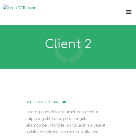
Client 2
SEPTEMBER 15, 2016
0
Lorem ipsum dolor sit amet, consectetur
adipiscing elit. Nunc porta fringilla
ullamcorper. Morbi felis orci, lacinia a velit et,
sodales condimentum metus. Nulla non