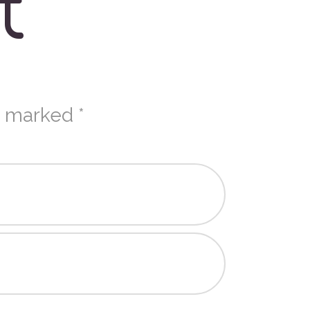
t
e marked *