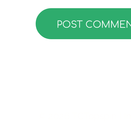
© 2026 TCTopspin |
I