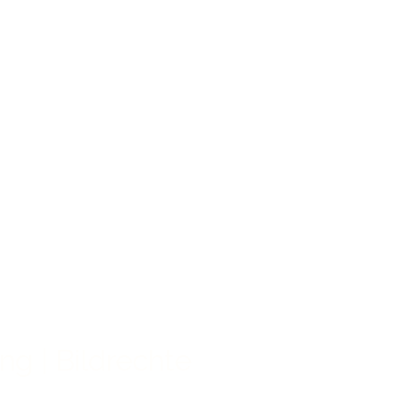
ung
|
Bildrechte