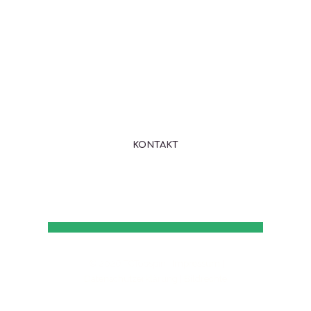
Tennistrainern und genieße den
Sport in freier Natur -
auf idyllisch gelegenen
Tennisanlagen östlich von
München. Lerne uns jetzt näher
kennen!
KONTAKT
© 2026 TCTopspin |
Impressum
|
Datenschutzerklärung
|
Bildrechte