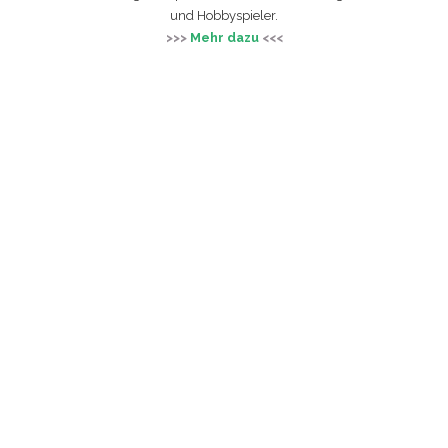
und Hobbyspieler.
>>>
Mehr dazu
<<<
Wir lassen Dein
Tennisherz
höher
schlagen!
Trainiere mit unseren besten